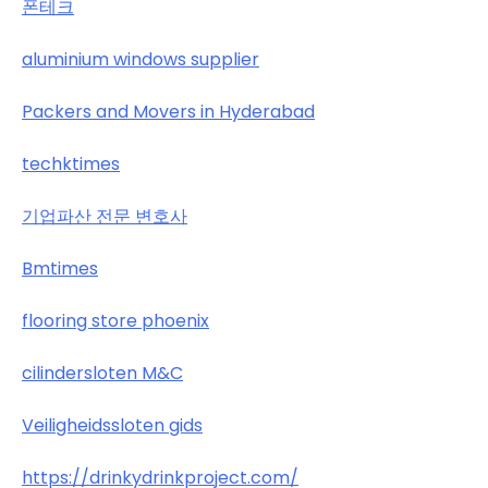
폰테크
aluminium windows supplier
Packers and Movers in Hyderabad
techktimes
기업파산 전문 변호사
Bmtimes
flooring store phoenix
cilindersloten M&C
Veiligheidssloten gids
https://drinkydrinkproject.com/