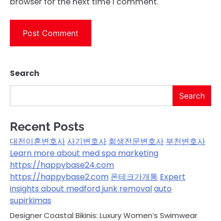
browser for the next time I comment.
Search
Search
Recent Posts
대전이혼변호사
사기변호사
회생전문변호사
부천변호사
Learn more about med spa marketing
https://happybase24.com
https://happybase2.com
폰테크가개통
Expert
insights about medford junk removal
auto
supirkimas
Designer Coastal Bikinis: Luxury Women’s Swimwear