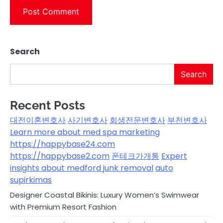
Search
Search
Recent Posts
대전이혼변호사
사기변호사
회생전문변호사
부천변호사
Learn more about med spa marketing
https://happybase24.com
https://happybase2.com
폰테크가개통
Expert
insights about medford junk removal
auto
supirkimas
Designer Coastal Bikinis: Luxury Women’s Swimwear
with Premium Resort Fashion