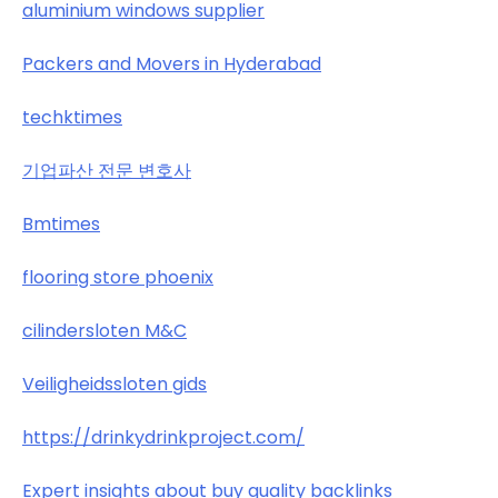
aluminium windows supplier
Packers and Movers in Hyderabad
techktimes
기업파산 전문 변호사
Bmtimes
flooring store phoenix
cilindersloten M&C
Veiligheidssloten gids
https://drinkydrinkproject.com/
Expert insights about buy quality backlinks